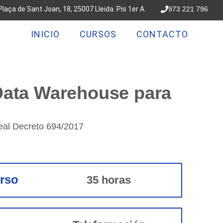
Plaça de Sant Joan, 18, 25007 Lleida. Pis 1er A.
973 221 796
INICIO
CURSOS
CONTACTO
 Data Warehouse para
Real Decreto 694/2017
urso
35 horas